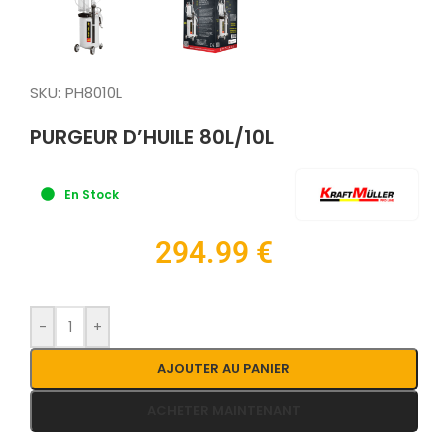
SKU:
PH8010L
PURGEUR D’HUILE 80L/10L
En Stock
294.99
€
-
+
AJOUTER AU PANIER
ACHETER MAINTENANT