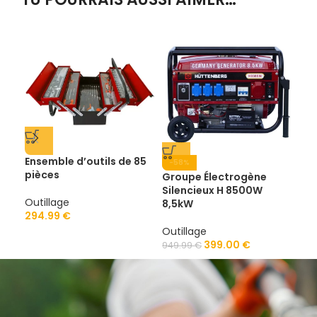
Ensemble d’outils de 85
-58%
-6
pièces
Groupe Électrogène
Gro
Silencieux H 8500W
Sil
Outillage
8,5kW
8,5
294.99
€
Outillage
Out
399.00
€
949.99
€
949