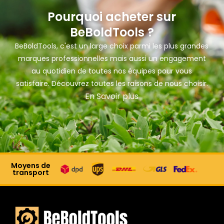
Pourquoi acheter sur
BeBoldTools ?
BeBoldTools, c'est un large choix parmi les plus grandes
marques professionnelles mais aussi un engagement
au quotidien de toutes nos équipes pour vous
satisfaire. Découvrez toutes les raisons de nous choisir.
En Savoir plus
Moyens de
transport