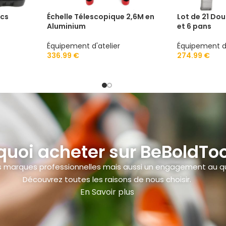
pcs
Échelle Télescopique 2,6M en
Lot de 21 Doui
Aluminium
et 6 pans
Équipement d'atelier
Équipement d'
336.99
€
274.99
€
quoi acheter sur BeBoldToo
des marques professionnelles mais aussi un engagement au qu
Découvrez toutes les raisons de nous choisir.
En Savoir plus