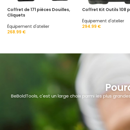
Coffret de 171 pièces Douilles,
Coffret Kit Outils 108 
Cliquets
Équipement d'atelier
Équipement d'atelier
294.99
€
268.99
€
Pour
BeBoldTools, c'est un large choix parmi les plus gran