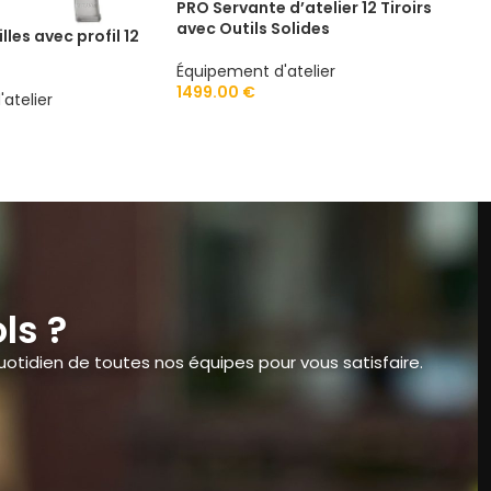
PRO Servante d’atelier 12 Tiroirs
avec Outils Solides
lles avec profil 12
-3
Serv
Équipement d'atelier
Outi
1499.00
€
atelier
Équi
799
ls ?
otidien de toutes nos équipes pour vous satisfaire.