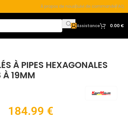
À propos de nous
Suivi de commande
FAQ
Assistance
0.00
€
CLÉS À PIPES HEXAGONALES
8 À 19MM
184.99
€